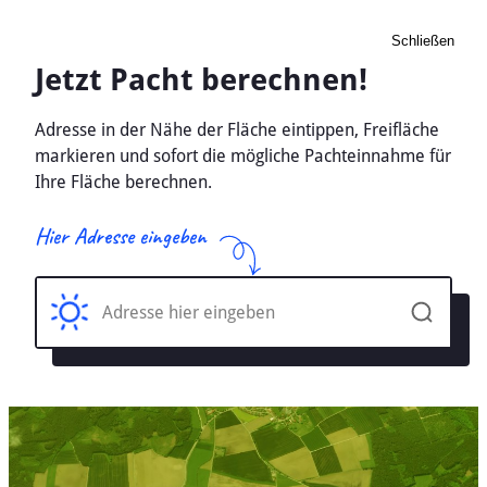
Schließen
Pacht Landwirtschaft
Reichenbach b. Hermsdorf,
Thueringen, Thüringen -
Ackerland, Wiese 2026
Home
Thüringen