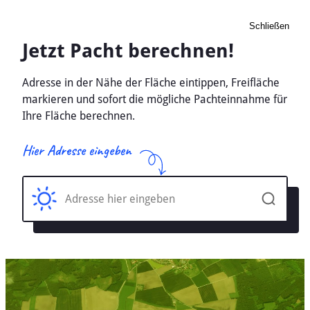
Schließen
Pacht Landwirtschaft
Blankenburg, Thüringen -
Ackerland, Wiese 2026
Home
Thüringen
Blankenburg