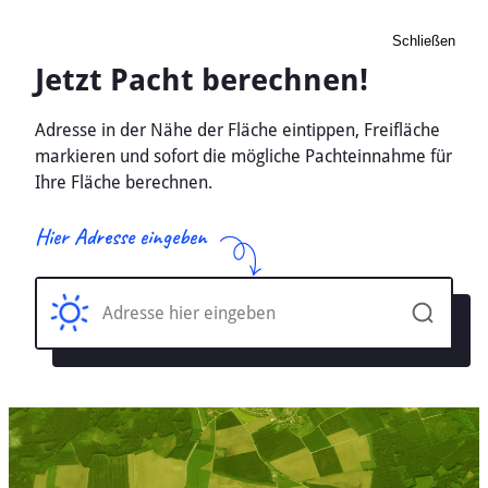
Schließen
Pacht Landwirtschaft
Wesselburen, Schleswig-
Holstein - Ackerland, Wiese
2026
Home
Schleswig-Holstein