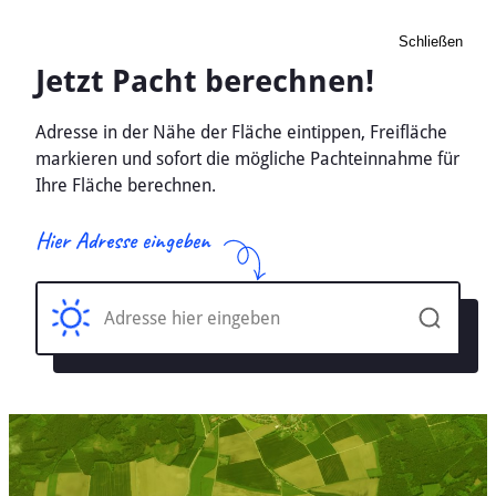
Schließen
Pacht Landwirtschaft
Schleimuende, Schleswig-
Holstein - Ackerland, Wiese
2026
Home
Schleswig-Holstein