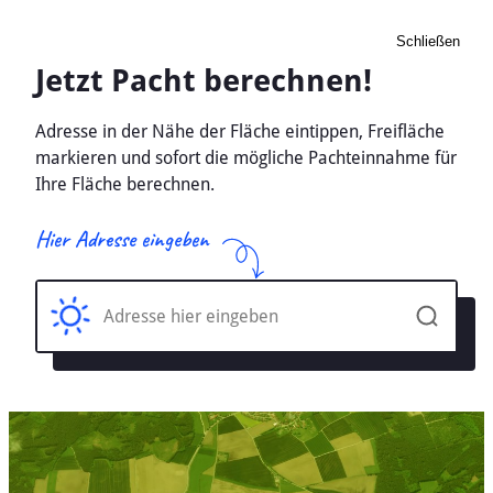
Schließen
Pacht Landwirtschaft
Sarkwitz, Schleswig-
Holstein - Ackerland, Wiese
2026
Home
Schleswig-Holstein