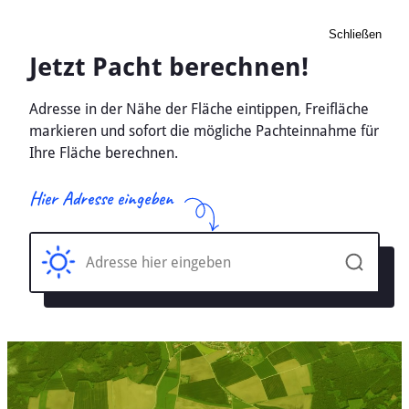
Schließen
Pacht Landwirtschaft
Freienwill, Schleswig-
Holstein - Ackerland, Wiese
2026
Home
Schleswig-Holstein