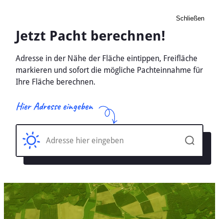
Schließen
Pacht Landwirtschaft
Eddelak, Schleswig-Holstein
- Ackerland, Wiese 2026
Home
Schleswig-Holstein
Eddelak