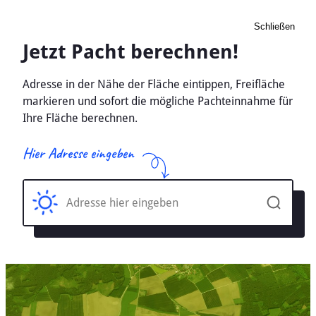
Schließen
Pacht Landwirtschaft
Ahrenshoeft, Schleswig-
Holstein - Ackerland, Wiese
2026
Home
Schleswig-Holstein