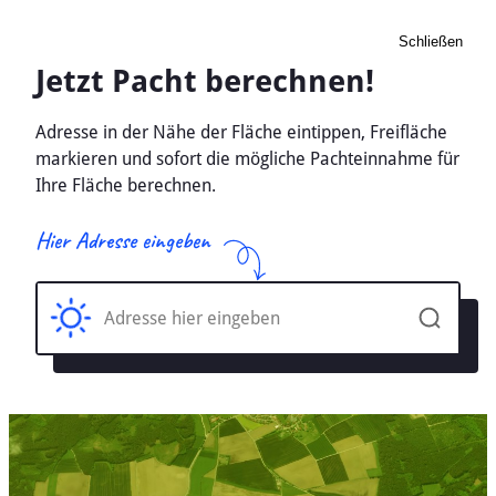
Schließen
Pacht Landwirtschaft
Breitenbrunn Erzgeb,
Sachsen - Ackerland, Wiese
2026
Home
Sachsen