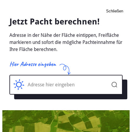
Schließen
Pacht Landwirtschaft
Bautzen, Sachsen -
Ackerland, Wiese 2026
Home
Sachsen
Bautzen