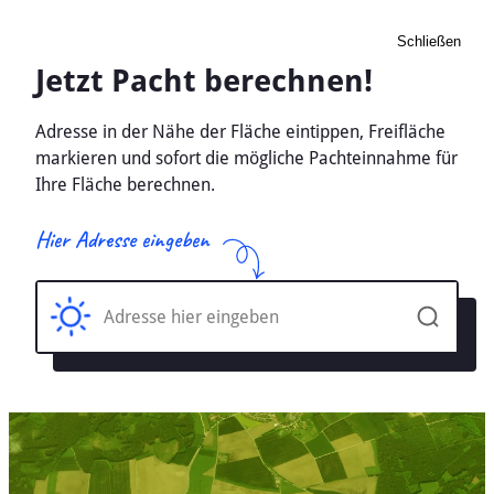
Schließen
Pacht Landwirtschaft
Grossbadegast, Sachsen-
Anhalt - Ackerland, Wiese
2026
Home
Sachsen-Anhalt