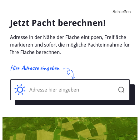
Schließen
Pacht Landwirtschaft
Elsdorf b. Koethen, Anhalt,
Sachsen-Anhalt - Ackerland,
Wiese 2026
Home
Sachsen-Anhalt