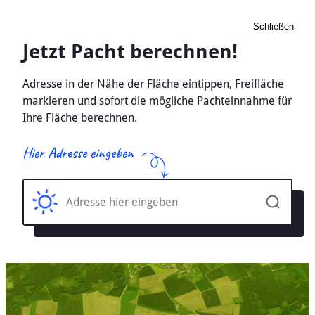
Schließen
Pacht Landwirtschaft
Demsin, Sachsen-Anhalt -
Ackerland, Wiese 2026
Home
Sachsen-Anhalt
Demsin