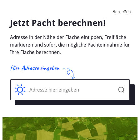
Schließen
Pacht Landwirtschaft
Marpingen, Saarland -
Ackerland, Wiese 2026
Home
Saarland
Marpingen