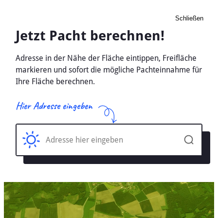
Schließen
Pacht Landwirtschaft
Hemmelzen, Rheinland-
Pfalz - Ackerland, Wiese
2026
Home
Rheinland-Pfalz