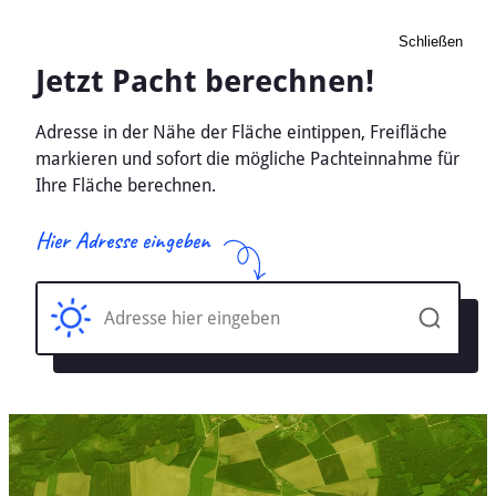
Schließen
Pacht Landwirtschaft
Hamm Eifel, Rheinland-Pfalz
- Ackerland, Wiese 2026
Home
Rheinland-Pfalz
Hamm Eifel