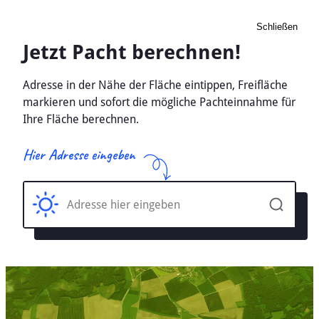
Schließen
Pacht Landwirtschaft
Rahden, Nordrhein-
Westfalen - Ackerland,
Wiese 2026
Home
Nordrhein-Westfalen