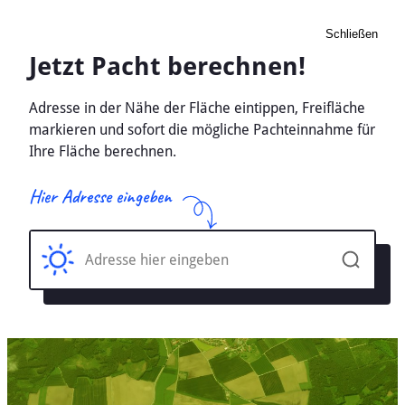
Schließen
Pacht Landwirtschaft
Bedburg, Nordrhein-
Westfalen - Ackerland,
Wiese 2026
Home
Nordrhein-Westfalen