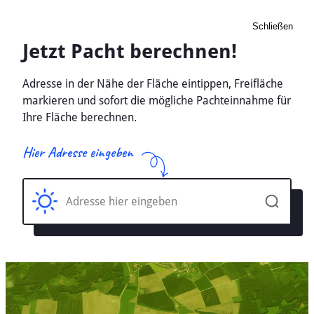
Schließen
Pacht Landwirtschaft
Rhumspringe,
Niedersachsen - Ackerland,
Wiese 2026
Home
Niedersachsen