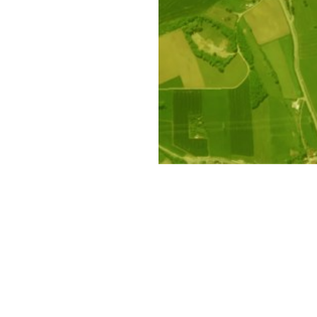
ie einen individuelle
Jetzt Pacht berechnen
tliche Flächen (Ackerland u