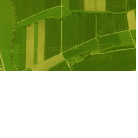
n Pachtpreis
nd Wiese) in Landwehr,