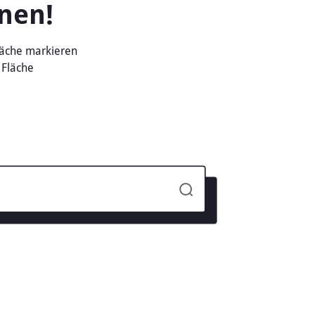
önnte. Andererseits könnten ökologische Auflagen un
n einschränken, was den Preisanstieg verlangsamen k
toren
itiert von seiner fruchtbaren Bodenqualität und der 
chen die Region besonders attraktiv für landwirtschaf
me für die Landwirtschaft und die Unterstützung von 
lung
r Pachtpreise in Landwehr:
ere Betriebe und spezialisierte Anbaumethoden erhöhen die
n aus Brüssel haben die Attraktivität des Landwirtsberufs 