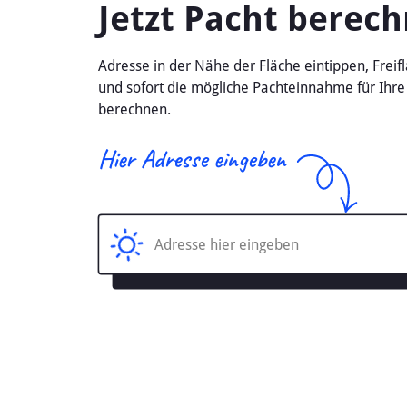
und damit zu höheren Pachtpreisen führen k
Bewirtschaftung die Nutzbarkeit der Fläche
Lokale Besonderheiten und Einflussfak
Landwehr, als Teil von Niedersachsen, prof
und Bremen. Diese geografischen Vorteile ma
regionale Politik eine Rolle: Förderprogram
ebenfalls beeinflussen.
Gründe für die Entwick
Mehrere Gründe erklären die Entwicklung de
Strukturwandel in der Landwirtschaft: Größ
EU-Subventionen: Finanzielle Unterstützunge