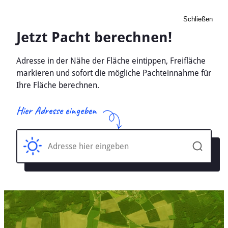
Schließen
Pacht Landwirtschaft
Bueddenstedt,
Niedersachsen - Ackerland,
Wiese 2026
Home
Niedersachsen