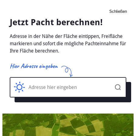
Schließen
Pacht Landwirtschaft
Bispingen, Niedersachsen -
Ackerland, Wiese 2026
Home
Niedersachsen
Bispingen