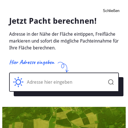
Schließen
Pacht Landwirtschaft
Siggelkow, Mecklenburg-
Vorpommern - Ackerland,
Wiese 2026
Home
Mecklenburg-Vorpommern