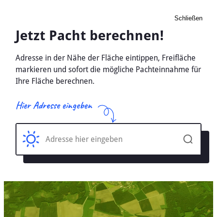
Schließen
Pacht Landwirtschaft
Tornow b. Neuruppin,
Brandenburg - Ackerland,
Wiese 2026
Home
Brandenburg