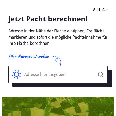
Schließen
Pacht Landwirtschaft
Niedergoersdorf,
Brandenburg - Ackerland,
Wiese 2026
Home
Brandenburg