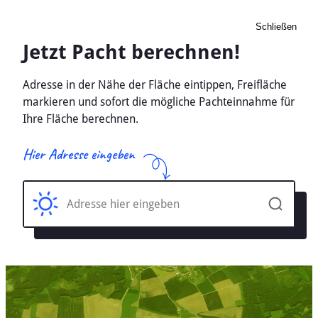
Schließen
Pacht Landwirtschaft
Maerkisch Buchholz,
Brandenburg - Ackerland,
Wiese 2026
Home
Brandenburg