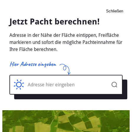
Schließen
Pacht Landwirtschaft
Stamsried, Bayern -
Ackerland, Wiese 2026
Home
Bayern
Stamsried