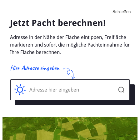
Schließen
Pacht Landwirtschaft
Trautenhof, Baden-
Württemberg - Ackerland,
Wiese 2026
Home
Baden-Württemberg