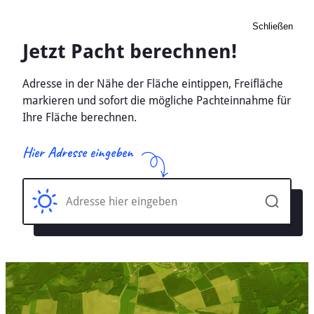
Schließen
Pacht Landwirtschaft
Gerabronn, Baden-
Württemberg - Ackerland,
Wiese 2026
Home
Baden-Württemberg