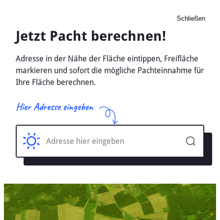
Schließen
Pacht Landwirtschaft
Dettighofen, Baden-
Württemberg - Ackerland,
Wiese 2026
Home
Baden-Württemberg